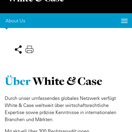
Private Capital
Alerts
Annuals
About Us
Technology
Case Studies
Perspective: 2025
Events & Webinars
2025 Responsible Business Review
Insights
Resources & Tools
Über
White & Case
Story
Video
Durch unser umfassendes globales Netzwerk verfügt
White & Case weltweit über wirtschaftsrechtliche
Expertise sowie präzise Kenntnisse in internationalen
Branchen und Märkten.
Mit aktuell über 300 Rechtsanwält:innen,