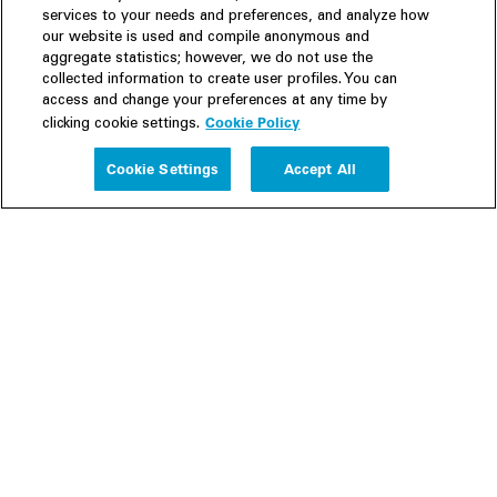
services to your needs and preferences, and analyze how
our website is used and compile anonymous and
aggregate statistics; however, we do not use the
collected information to create user profiles. You can
access and change your preferences at any time by
Cookie Policy
clicking cookie settings.
Experience
Cookie Settings
Accept All
People
Insights
Publications
About us
Our Firm
Locations
Responsible Business
Newsroom
Awards & Rankings
Perspective: 2025
2025 Responsible Business Review
Former Partners